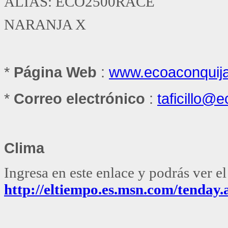
ALIAS: ECO2500RACE
NARANJA X
*
Página Web
:
www.ecoaconquija
*
Correo electrónico
:
taficillo@
Clima
Ingresa en este enlace y podrás ver e
http://eltiempo.es.msn.com/tenda