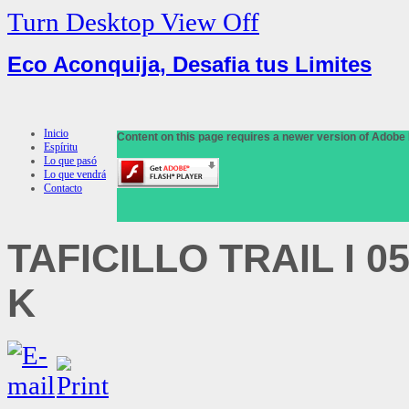
Turn Desktop View Off
Eco Aconquija, Desafia tus Limites
Inicio
Content on this page requires a newer version of Adobe 
Espíritu
Lo que pasó
Lo que vendrá
Contacto
TAFICILLO
TRAIL I 05
K