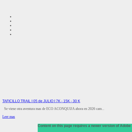
TAFICILLO TRAIL I 05 de JULIO I 7K - 15K - 30 K
Se viene otra aventura mas de ECO ACONQUIJA ahora en 2026 cam...
Leer mas
Content on this page requires a newer version of Adobe 