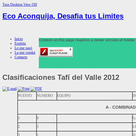
Turn Desktop View Off
Eco Aconquija, Desafia tus Limites
Inicio
Content on this page requires a newer version of Adobe 
Espíritu
Lo que pasó
Lo que vendrá
Contacto
Clasificaciones
Tafí del Valle 2012
PUESTO
NUMERO
EQUIPO
I
A - COMBINAD
1
9
G
2
5
L
3
1
A