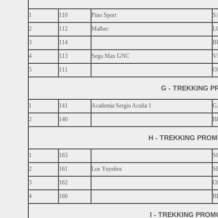
1
110
Pino Sport
S
2
112
Malbec
L
3
114
B
4
113
Segu Max GNC
V
5
111
O
G - TREKKING 
1
141
Academia Sergio Acuña 1
G
2
140
B
H - TREKKING PRO
1
163
S
2
161
Los Yuyeños
S
3
162
O
4
160
B
I - TREKKING PROM