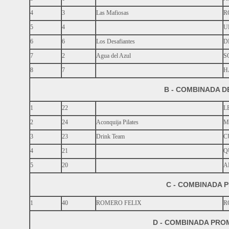
4
3
Las Mafiosas
R
5
4
U
6
6
Los Desafiantes
D
7
2
Agua del Azul
S
8
7
H
B - COMBINADA 
1
22
L
2
24
Aconquija Pilates
M
3
23
Drink Team
C
4
21
Q
5
20
A
C - COMBINADA 
1
40
ROMERO FELIX
R
D - COMBINADA PR