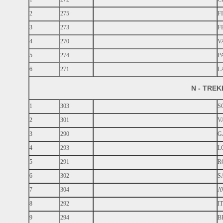
2
275
F
3
273
F
4
270
V
5
274
P
6
271
L
N - TRE
1
303
S
2
301
V
3
290
G
4
293
L
5
291
R
6
302
S
7
304
A
8
292
I
9
294
B