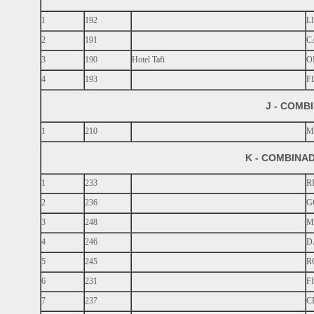
1
192
L
2
191
C
3
190
Hotel Tafi
O
4
193
F
J - COMB
1
210
M
K - COMBINA
1
233
R
2
236
G
3
248
M
4
246
D
5
245
R
6
231
F
7
237
C