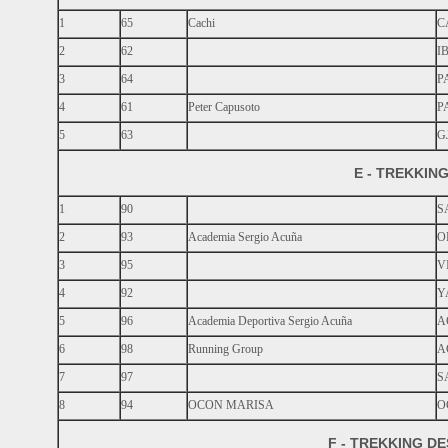
1
65
Cachi
C
2
62
I
3
64
P
4
61
Peter Capusoto
P
5
63
G
E - TREKKIN
1
90
S
2
93
Academia Sergio Acuña
O
3
95
V
4
92
Y
5
96
Academia Deportiva Sergio Acuña
A
6
98
Running Group
A
7
97
S
8
94
OCON MARISA
O
F - TREKKING D