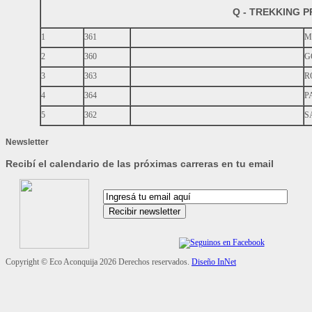
Q - TREKKING
1
361
M
2
360
G
3
363
R
4
364
P
5
362
S
Newsletter
Recibí el calendario de las próximas carreras en tu email
Copyright ©
Eco Aconquija
2026 Derechos reservados.
Diseño InNet