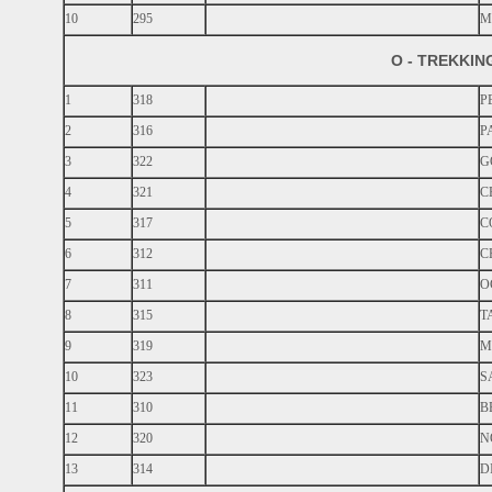
10
295
M
O - TREKKI
1
318
P
2
316
P
3
322
G
4
321
C
5
317
C
6
312
C
7
311
O
8
315
T
9
319
M
10
323
S
11
310
B
12
320
N
13
314
D