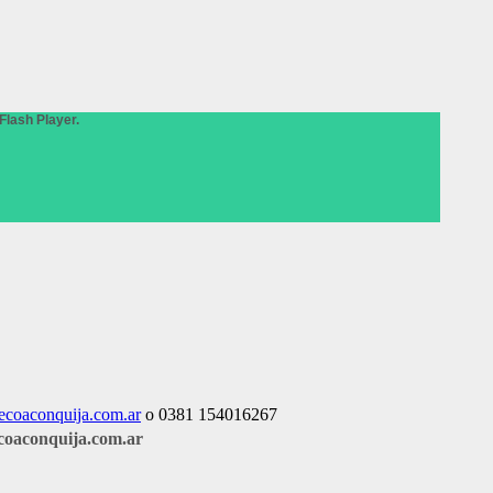
Flash Player.
ecoaconquija.com.ar
o 0381 154016267
oaconquija.com.ar