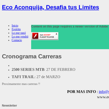
Eco Aconquija, Desafia tus Limites
Inicio
Content on this page requires a newer version of Adobe 
Espíritu
Lo que pasó
Lo que vendrá
Contacto
Cronograma
Carreras
2500 SERIES MTB
27 DE FEBRERO
:
TAFI TRAIL
: 27 de MARZO
Proximamente mas carreras !!
POR MAS INFO
:
info@
www.ec
Newsletter