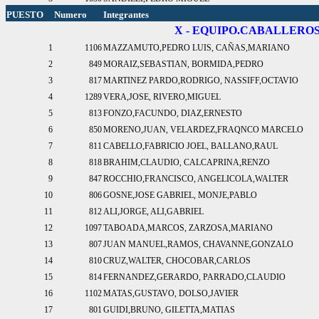
PUESTO
Numero
Integrantes
X - EQUIPO.CABALLERO
1
1106
MAZZAMUTO,PEDRO LUIS, CAÑAS,MARIANO
2
849
MORAIZ,SEBASTIAN, BORMIDA,PEDRO
3
817
MARTINEZ PARDO,RODRIGO, NASSIFF,OCTAVIO
4
1289
VERA,JOSE, RIVERO,MIGUEL
5
813
FONZO,FACUNDO, DIAZ,ERNESTO
6
850
MORENO,JUAN, VELARDEZ,FRAQNCO MARCELO
7
811
CABELLO,FABRICIO JOEL, BALLANO,RAUL
8
818
BRAHIM,CLAUDIO, CALCAPRINA,RENZO
9
847
ROCCHIO,FRANCISCO, ANGELICOLA,WALTER
10
806
GOSNE,JOSE GABRIEL, MONJE,PABLO
11
812
ALI,JORGE, ALI,GABRIEL
12
1097
TABOADA,MARCOS, ZARZOSA,MARIANO
13
807
JUAN MANUEL,RAMOS, CHAVANNE,GONZALO
14
810
CRUZ,WALTER, CHOCOBAR,CARLOS
15
814
FERNANDEZ,GERARDO, PARRADO,CLAUDIO
16
1102
MATAS,GUSTAVO, DOLSO,JAVIER
17
801
GUIDI,BRUNO, GILETTA,MATIAS