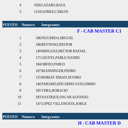
4
1026
LAZARO,RAUL
5
1134
GOMEZ,CARLOS
PUESTO
Numero
Integrantes
F - CAB MASTER C1
1
186
FIGUEROA,MIGUEL
2
188
REYNOSO,NESTOR
3
149
MINGUEZ,HECTOR RAFAEL
4
171
GIUNTA,PABLO DANIEL
5
184
ORFEO,PABLO
6
187
BLENDINGER,PEDRO
7
155
ROBLES TERAN,SEVERO
8
146
PARAMO,EDUARDO GUILLERMO
9
185
VERA,HORACIO
10
183
NASTIQUE,OSCAR ALFONZO
11
147
LOPEZ VILLANUEVA,JORGE
PUESTO
Numero
Integrantes
H - CAB MASTER D