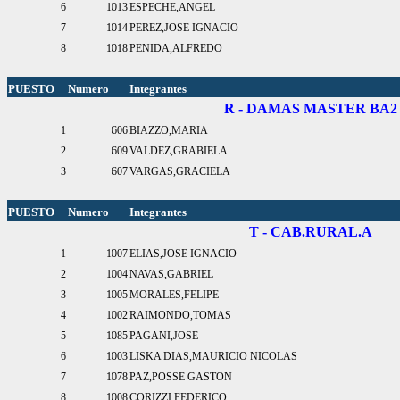
6
1013
ESPECHE,ANGEL
7
1014
PEREZ,JOSE IGNACIO
8
1018
PENIDA,ALFREDO
PUESTO
Numero
Integrantes
R - DAMAS MASTER BA2
1
606
BIAZZO,MARIA
2
609
VALDEZ,GRABIELA
3
607
VARGAS,GRACIELA
PUESTO
Numero
Integrantes
T - CAB.RURAL.A
1
1007
ELIAS,JOSE IGNACIO
2
1004
NAVAS,GABRIEL
3
1005
MORALES,FELIPE
4
1002
RAIMONDO,TOMAS
5
1085
PAGANI,JOSE
6
1003
LISKA DIAS,MAURICIO NICOLAS
7
1078
PAZ,POSSE GASTON
8
1008
CORIZZI,FEDERICO