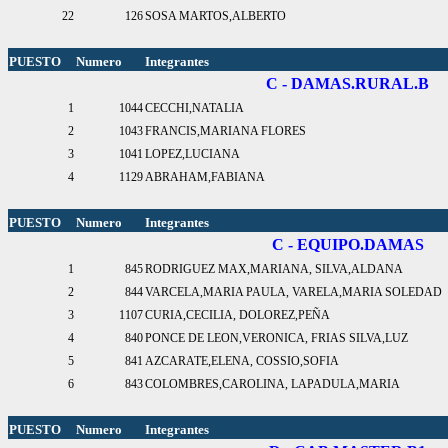
22
126
SOSA MARTOS,ALBERTO
PUESTO
Numero
Integrantes
C - DAMAS.RURAL.B
1
1044
CECCHI,NATALIA
2
1043
FRANCIS,MARIANA FLORES
3
1041
LOPEZ,LUCIANA
4
1129
ABRAHAM,FABIANA
PUESTO
Numero
Integrantes
C - EQUIPO.DAMAS
1
845
RODRIGUEZ MAX,MARIANA, SILVA,ALDANA
2
844
VARCELA,MARIA PAULA, VARELA,MARIA SOLEDAD
3
1107
CURIA,CECILIA, DOLOREZ,PEÑA
4
840
PONCE DE LEON,VERONICA, FRIAS SILVA,LUZ
5
841
AZCARATE,ELENA, COSSIO,SOFIA
6
843
COLOMBRES,CAROLINA, LAPADULA,MARIA
PUESTO
Numero
Integrantes