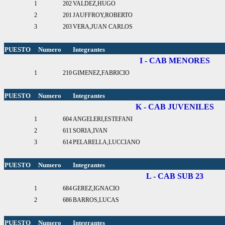
1
202
VALDEZ,HUGO
2
201
JAUFFROY,ROBERTO
3
203
VERA,JUAN CARLOS
PUESTO
Numero
Integrantes
I - CAB MENORES
1
210
GIMENEZ,FABRICIO
PUESTO
Numero
Integrantes
K - CAB JUVENILES
1
604
ANGELERI,ESTEFANI
2
611
SORIA,IVAN
3
614
PELARELLA,LUCCIANO
PUESTO
Numero
Integrantes
L - CAB SUB 23
1
684
GEREZ,IGNACIO
2
686
BARROS,LUCAS
PUESTO
Numero
Integrantes