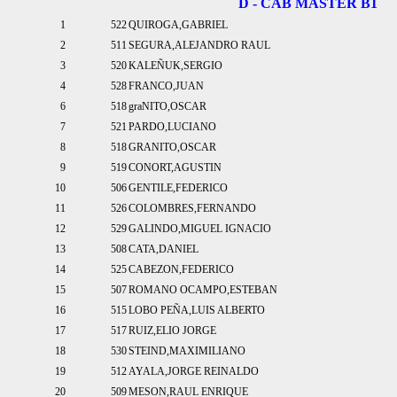
D - CAB MASTER B1
1
522
QUIROGA,GABRIEL
2
511
SEGURA,ALEJANDRO RAUL
3
520
KALEÑUK,SERGIO
4
528
FRANCO,JUAN
6
518
graNITO,OSCAR
7
521
PARDO,LUCIANO
8
518
GRANITO,OSCAR
9
519
CONORT,AGUSTIN
10
506
GENTILE,FEDERICO
11
526
COLOMBRES,FERNANDO
12
529
GALINDO,MIGUEL IGNACIO
13
508
CATA,DANIEL
14
525
CABEZON,FEDERICO
15
507
ROMANO OCAMPO,ESTEBAN
16
515
LOBO PEÑA,LUIS ALBERTO
17
517
RUIZ,ELIO JORGE
18
530
STEIND,MAXIMILIANO
19
512
AYALA,JORGE REINALDO
20
509
MESON,RAUL ENRIQUE