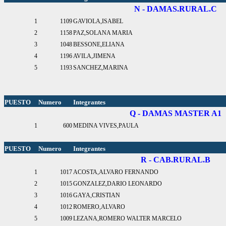
N - DAMAS.RURAL.C
1
1109
GAVIOLA,ISABEL
2
1158
PAZ,SOLANA MARIA
3
1048
BESSONE,ELIANA
4
1196
AVILA,JIMENA
5
1193
SANCHEZ,MARINA
PUESTO
Numero
Integrantes
Q - DAMAS MASTER A1
1
600
MEDINA VIVES,PAULA
PUESTO
Numero
Integrantes
R - CAB.RURAL.B
1
1017
ACOSTA,ALVARO FERNANDO
2
1015
GONZALEZ,DARIO LEONARDO
3
1016
GAYA,CRISTIAN
4
1012
ROMERO,ALVARO
5
1009
LEZANA,ROMERO WALTER MARCELO