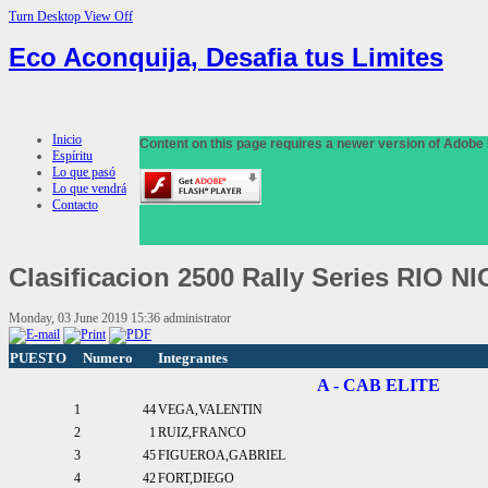
Turn Desktop View Off
Eco Aconquija, Desafia tus Limites
Inicio
Content on this page requires a newer version of Adobe 
Espíritu
Lo que pasó
Lo que vendrá
Contacto
Clasificacion
2500 Rally Series RIO NI
Monday, 03 June 2019 15:36
administrator
PUESTO
Numero
Integrantes
A - CAB ELITE
1
44
VEGA,VALENTIN
2
1
RUIZ,FRANCO
3
45
FIGUEROA,GABRIEL
4
42
FORT,DIEGO