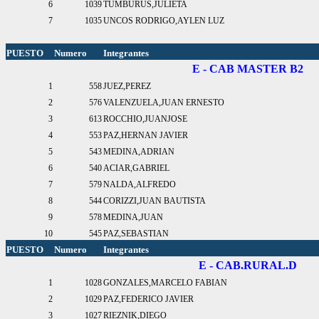
6
1039
TUMBURUS,JULIETA
7
1035
UNCOS RODRIGO,AYLEN LUZ
PUESTO
Numero
Integrantes
E - CAB MASTER B2
1
558
JUEZ,PEREZ
2
576
VALENZUELA,JUAN ERNESTO
3
613
ROCCHIO,JUANJOSE
4
553
PAZ,HERNAN JAVIER
5
543
MEDINA,ADRIAN
6
540
ACIAR,GABRIEL
7
579
NALDA,ALFREDO
8
544
CORIZZI,JUAN BAUTISTA
9
578
MEDINA,JUAN
10
545
PAZ,SEBASTIAN
PUESTO
Numero
Integrantes
E - CAB.RURAL.D
1
1028
GONZALES,MARCELO FABIAN
2
1029
PAZ,FEDERICO JAVIER
3
1027
RIEZNIK,DIEGO