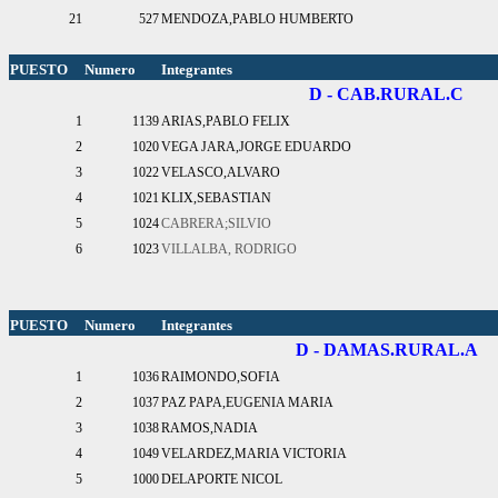
21
527
MENDOZA,PABLO HUMBERTO
PUESTO
Numero
Integrantes
D - CAB.RURAL.C
1
1139
ARIAS,PABLO FELIX
2
1020
VEGA JARA,JORGE EDUARDO
3
1022
VELASCO,ALVARO
4
1021
KLIX,SEBASTIAN
5
1024
CABRERA;SILVIO
6
1023
VILLALBA, RODRIGO
PUESTO
Numero
Integrantes
D - DAMAS.RURAL.A
1
1036
RAIMONDO,SOFIA
2
1037
PAZ PAPA,EUGENIA MARIA
3
1038
RAMOS,NADIA
4
1049
VELARDEZ,MARIA VICTORIA
5
1000
DELAPORTE NICOL