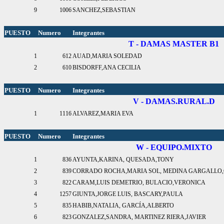
9
1006
SANCHEZ,SEBASTIAN
PUESTO
Numero
Integrantes
T - DAMAS MASTER B1
1
612
AUAD,MARIA SOLEDAD
2
610
BISDORFF,ANA CECILIA
PUESTO
Numero
Integrantes
V - DAMAS.RURAL.D
1
1116
ALVAREZ,MARIA EVA
PUESTO
Numero
Integrantes
W - EQUIPO.MIXTO
1
836
AYUNTA,KARINA, QUESADA,TONY
2
839
CORRADO ROCHA,MARIA SOL, MEDINA GARGALLO,
3
822
CARAM,LUIS DEMETRIO, BULACIO,VERONICA
4
1257
GIUNTA,JORGE LUIS, BASCARY,PAULA
5
835
HABIB,NATALIA, GARCÍA,ALBERTO
6
823
GONZALEZ,SANDRA, MARTINEZ RIERA,JAVIER