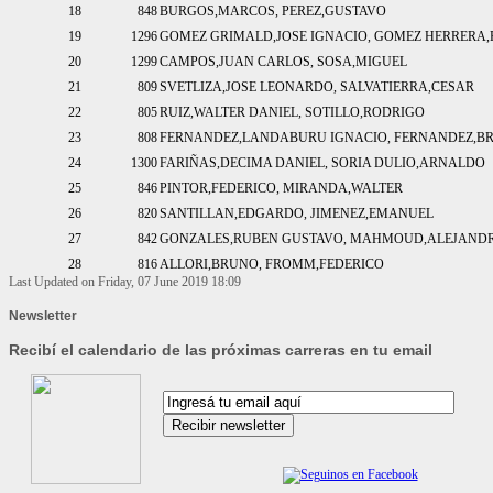
18
848
BURGOS,MARCOS, PEREZ,GUSTAVO
19
1296
GOMEZ GRIMALD,JOSE IGNACIO, GOMEZ HERRERA
20
1299
CAMPOS,JUAN CARLOS, SOSA,MIGUEL
21
809
SVETLIZA,JOSE LEONARDO, SALVATIERRA,CESAR
22
805
RUIZ,WALTER DANIEL, SOTILLO,RODRIGO
23
808
FERNANDEZ,LANDABURU IGNACIO, FERNANDEZ,BR
24
1300
FARIÑAS,DECIMA DANIEL, SORIA DULIO,ARNALDO
25
846
PINTOR,FEDERICO, MIRANDA,WALTER
26
820
SANTILLAN,EDGARDO, JIMENEZ,EMANUEL
27
842
GONZALES,RUBEN GUSTAVO, MAHMOUD,ALEJAND
28
816
ALLORI,BRUNO, FROMM,FEDERICO
Last Updated on Friday, 07 June 2019 18:09
Newsletter
Recibí el calendario de las próximas carreras en tu email