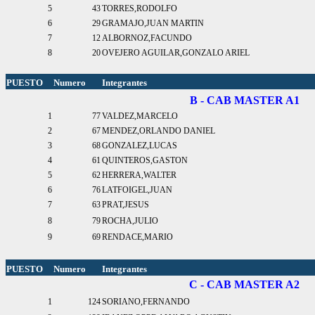
5
43
TORRES,RODOLFO
6
29
GRAMAJO,JUAN MARTIN
7
12
ALBORNOZ,FACUNDO
8
20
OVEJERO AGUILAR,GONZALO ARIEL
PUESTO
Numero
Integrantes
B - CAB MASTER A1
1
77
VALDEZ,MARCELO
2
67
MENDEZ,ORLANDO DANIEL
3
68
GONZALEZ,LUCAS
4
61
QUINTEROS,GASTON
5
62
HERRERA,WALTER
6
76
LATFOIGEL,JUAN
7
63
PRAT,JESUS
8
79
ROCHA,JULIO
9
69
RENDACE,MARIO
PUESTO
Numero
Integrantes
C - CAB MASTER A2
1
124
SORIANO,FERNANDO