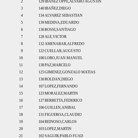
2
129
IBANEZ OPPE,ALVARO AGUSTIN
3
140
IBAÑEZ,DIEGO
4
134
ALVAREZ SEBASTIAN
5
139
MEDINA,EDUARDO
6
136
ROSSI,SANTIAGO
7
128
ALE,VICTOR
8
132
AMENABAR,ALFREDO
9
122
CUELLAR,AUGUSTO
10
108
LOBO,JUAN MANUEL
11
138
PAZ,MARCELO
12
125
GIMENEZ,GONZALO MATIAS
13
130
ROLDAN,DIEGO
14
107
LOPEZ,FERNANDO
15
123
MORALEZ,MARTIN
16
127
BERRETTA,FEDERICO
17
106
GUILLEN,ANIBAL
18
131
FIGUEROA,CLAUDIO
19
104
REINOSO,CARLOS
20
103
LOPEZ,MARTIN
21
102
SAGUIR,PABLO FUAD