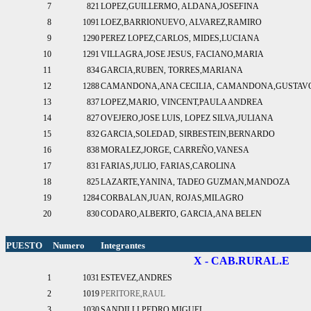
7
821
LOPEZ,GUILLERMO, ALDANA,JOSEFINA
8
1091
LOEZ,BARRIONUEVO, ALVAREZ,RAMIRO
9
1290
PEREZ LOPEZ,CARLOS, MIDES,LUCIANA
10
1291
VILLAGRA,JOSE JESUS, FACIANO,MARIA
11
834
GARCIA,RUBEN, TORRES,MARIANA
12
1288
CAMANDONA,ANA CECILIA, CAMANDONA,GUSTAV
13
837
LOPEZ,MARIO, VINCENT,PAULA ANDREA
14
827
OVEJERO,JOSE LUIS, LOPEZ SILVA,JULIANA
15
832
GARCIA,SOLEDAD, SIRBESTEIN,BERNARDO
16
838
MORALEZ,JORGE, CARREÑO,VANESA
17
831
FARIAS,JULIO, FARIAS,CAROLINA
18
825
LAZARTE,YANINA, TADEO GUZMAN,MANDOZA
19
1284
CORBALAN,JUAN, ROJAS,MILAGRO
20
830
CODARO,ALBERTO, GARCIA,ANA BELEN
PUESTO
Numero
Integrantes
X - CAB.RURAL.E
1
1031
ESTEVEZ,ANDRES
2
1019
PERITORE,RAUL
3
1030
SANDILLI,PEDRO MIGUEL