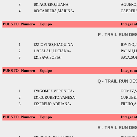
3
101
AGUERO,JUANA-
AGUERO
4
103
CABRERA,MARINA-
CABRER
PUESTO
Numero
Equipo
Integrant
P - TRAIL RUN DE
1
122
IOVINO,JOAQUINA-
IOVINO,
2
119
PALAU,LUCIANA-
PALAU,L
3
121
SAVA,SOFIA-
SAVA,SO
PUESTO
Numero
Equipo
Integrant
Q - TRAIL RUN DE
1
129
GOMEZ,VERONICA-
GOMEZ,
2
131
CURUBETO,VANESA-
CURUBE
3
132
FREIJO,ADRIANA-
FREIJO,
PUESTO
Numero
Equipo
Integrant
R - TRAIL RUN DE