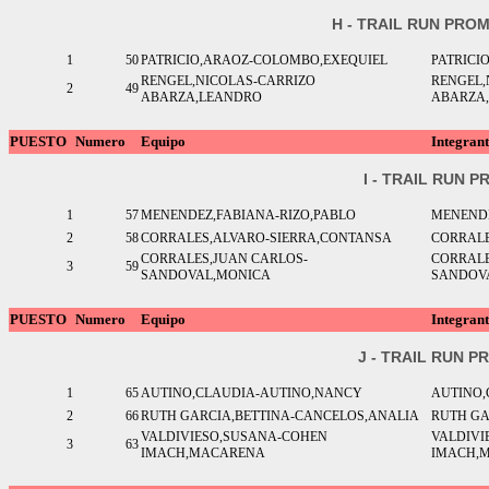
H - TRAIL RUN PR
1
50
PATRICIO,ARAOZ-COLOMBO,EXEQUIEL
PATRICI
RENGEL,NICOLAS-CARRIZO
RENGEL,
2
49
ABARZA,LEANDRO
ABARZA
PUESTO
Numero
Equipo
Integrant
I - TRAIL RUN 
1
57
MENENDEZ,FABIANA-RIZO,PABLO
MENENDE
2
58
CORRALES,ALVARO-SIERRA,CONTANSA
CORRALE
CORRALES,JUAN CARLOS-
CORRALE
3
59
SANDOVAL,MONICA
SANDOV
PUESTO
Numero
Equipo
Integrant
J - TRAIL RUN 
1
65
AUTINO,CLAUDIA-AUTINO,NANCY
AUTINO,
2
66
RUTH GARCIA,BETTINA-CANCELOS,ANALIA
RUTH GA
VALDIVIESO,SUSANA-COHEN
VALDIVI
3
63
IMACH,MACARENA
IMACH,