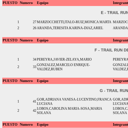
PUESTO
Numero
Equipo
Integrant
E - TRAIL R
1
27
MARZOCCHETTI,ITALO-RUIZ,MONICA MARTA
MARZOCC
2
26
ARANDA,TERESITA KARINA-DIAZ,ARIEL
ARANDA,
PUESTO
Numero
Equipo
Integrant
F - TRAIL RUN 
1
34
PEREYRA,JAVIER-ZELAYA,MARIO
PEREYRA
GONZALEZ,MARCELO ENRIQUE-
GONZALE
2
33
VALDEZ,RUBEN
VALDEZ,
PUESTO
Numero
Equipo
Integrant
G - TRAIL RU
GOR,ADRIANA VANESA-LUCENTINO,FRANCA
GOR,ADR
1
41
LUCIANA
LUCIAN
LOBOS,CAROLINA MARIA-SOSA,MARIA
LOBOS,C
2
42
SOLANA
SOLANA
PUESTO
Numero
Equipo
Integrant