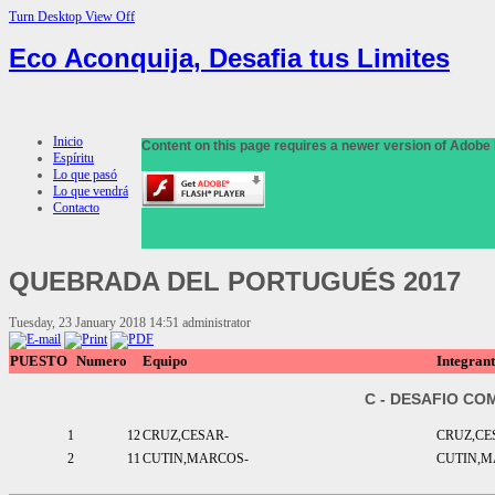
Turn Desktop View Off
Eco Aconquija, Desafia tus Limites
Inicio
Content on this page requires a newer version of Adobe 
Espíritu
Lo que pasó
Lo que vendrá
Contacto
QUEBRADA
DEL PORTUGUÉS 2017
Tuesday, 23 January 2018 14:51
administrator
PUESTO
Numero
Equipo
Integrant
C - DESAFIO CO
1
12
CRUZ,CESAR-
CRUZ,CE
2
11
CUTIN,MARCOS-
CUTIN,