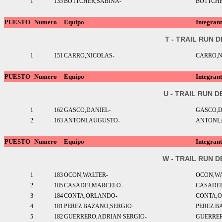
1
135
BOTTCHER,SABINA-
BOTTCHE
PUESTO
Numero
Equipo
Integrant
T - TRAIL RUN 
1
151
CARRO,NICOLAS-
CARRO,N
PUESTO
Numero
Equipo
Integrant
U - TRAIL RUN D
1
162
GASCO,DANIEL-
GASCO,D
2
163
ANTONI,AUGUSTO-
ANTONI
PUESTO
Numero
Equipo
Integrant
W - TRAIL RUN D
1
183
OCON,WALTER-
OCON,W
2
185
CASADEI,MARCELO-
CASADE
3
184
CONTA,ORLANDO-
CONTA,
4
181
PEREZ BAZANO,SERGIO-
PEREZ B
5
182
GUERRERO,ADRIAN SERGIO-
GUERRER