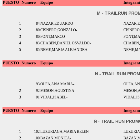
PUESTO
Numero
Equipo
Integrant
M - TRAILRUN PRO
1
84
NAZAR,EDUARDO-
NAZAR,
2
80
CISNERO,GONZALO-
CISNER
3
86
FONT,MARCO-
FONT,M
4
83
CHABEN,DANIEL OSVALDO-
CHABEN,
5
85
NEME,MARIA ALEJANDRA-
NEME,MA
PUESTO
Numero
Equipo
Integrant
N - TRAIL RUN PRO
1
93
OLEA,ANA MARIA-
OLEA,AN
2
92
MESON,AGUSTINA-
MESON,
3
91
VIDAL,ISABEL-
VIDAL,I
PUESTO
Numero
Equipo
Integrant
Ñ - TRAIL RUN PRO
1
102
LUZURIAGA,MARIA BELEN-
LUZURIA
2
100
BAZAN,MONICA-
BAZAN,