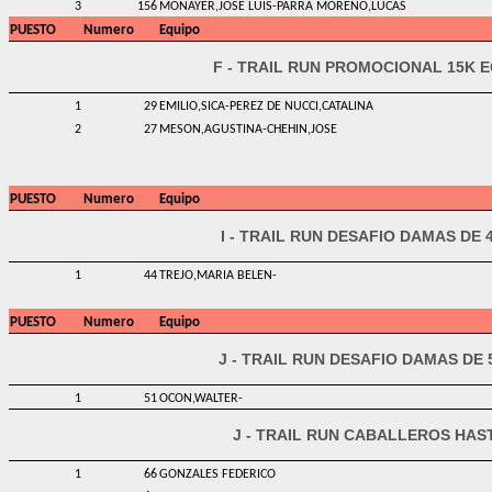
3
156
MONAYER,JOSE LUIS-PARRA MORENO,LUCAS
PUESTO
Numero
Equipo
F - TRAIL RUN PROMOCIONAL 15K 
1
29
EMILIO,SICA-PEREZ DE NUCCI,CATALINA
2
27
MESON,AGUSTINA-CHEHIN,JOSE
PUESTO
Numero
Equipo
I - TRAIL RUN DESAFIO DAMAS DE 
1
44
TREJO,MARIA BELEN-
PUESTO
Numero
Equipo
J - TRAIL RUN DESAFIO DAMAS DE 
1
51
OCON,WALTER-
J - TRAIL RUN CABALLEROS HAS
1
66
GONZALES FEDERICO