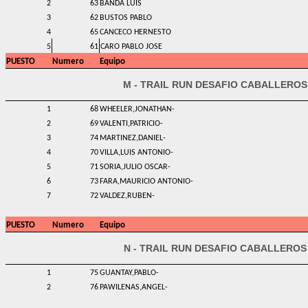
2
63
BANDA LUIS
3
62
BUSTOS PABLO
4
65
CANCECO HERNESTO
5
61
CARO PABLO JOSE
PUESTO
Numero
Equipo
M - TRAIL RUN DESAFIO CABALLEROS
1
68
WHEELER,JONATHAN-
2
69
VALENTI,PATRICIO-
3
74
MARTINEZ,DANIEL-
4
70
VILLA,LUIS ANTONIO-
5
71
SORIA,JULIO OSCAR-
6
73
FARA,MAURICIO ANTONIO-
7
72
VALDEZ,RUBEN-
PUESTO
Numero
Equipo
N - TRAIL RUN DESAFIO CABALLEROS
1
75
GUANTAY,PABLO-
2
76
PAWILENAS,ANGEL-