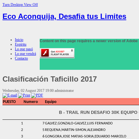
Turn Desktop View Off
Eco Aconquija, Desafia tus Limites
Inicio
Content on this page requires a newer version of Adobe 
Espíritu
Lo que pasó
Lo que vendrá
Contacto
Clasificación
Taficillo 2017
Wednesday, 02 August 2017 19:00
administrator
PUESTO
Numero
Equipo
B - TRAIL RUN DESAFIO 30K EQUIP
1
7
GALVEZ,GONZALO-GALVEZ,LUIS FERNANDO
2
5
REQUENA,MARTIN-SIMON,ALEJANDRO
3
6
GONGORA,JOSE MATIAS-SORIA,EDUARDO MARCELO