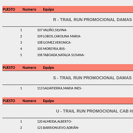
PUESTO
Numero
Equipo
R - TRAIL RUN PROMOCIONAL DAMAS 
1
107
VALIÑO,SILVINA-
2
109
LOBOS,CAROLINA MARIA-
3
108
GOMEZ,VERONICA-
4
105
MOREYRA,IRIS-
5
106
TABOADA,NATALIA SUSANA-
PUESTO
Numero
Equipo
S - TRAIL RUN PROMOCIONAL DAMAS 
1
113
SALVATIERRA,MARIA INES-
PUESTO
Numero
Equipo
U - TRAIL RUN PROMOCIONAL CAB H
1
120
ALMEIDA,ALBERTO-
2
121
BARRIONUEVO,ADRIÁN-