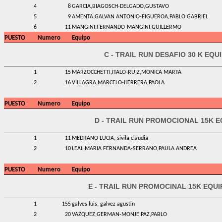
4
8
GARCIA,BIAGOSCH-DELGADO,GUSTAVO
5
9
AMENTA,GALVAN ANTONIO-FIGUEROA,PABLO GABRIEL
6
11
MANGINI,FERNANDO-MANGINI,GUILLERMO
PUESTO
Numero
Equipo
C - TRAIL RUN DESAFIO 30 K EQU
1
15
MARZOCCHETTI,ITALO-RUIZ,MONICA MARTA
2
16
VILLAGRA,MARCELO-HERRERA,PAOLA
PUESTO
Numero
Equipo
D - TRAIL RUN PROMOCIONAL 15K 
1
11
MEDRANO LUCIA, sivila claudia
2
10
LEAL,MARIA FERNANDA-SERRANO,PAULA ANDREA
PUESTO
Numero
Equipo
E - TRAIL RUN PROMOCINAL 15K EQU
1
155
galves luis, galvez agustin
2
20
VAZQUEZ,GERMAN-MONJE PAZ,PABLO