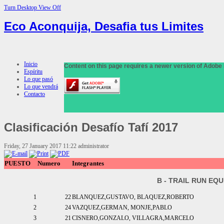
Turn Desktop View Off
Eco Aconquija, Desafia tus Limites
Inicio
Content on this page requires a newer version of Adobe 
Espíritu
Lo que pasó
Lo que vendrá
Contacto
Clasificación
Desafío Tafí 2017
Friday, 27 January 2017 11:22
administrator
PUESTO
Numero
Integrantes
B - TRAIL RUN EQ
1
22
BLANQUEZ,GUSTAVO, BLAQUEZ,ROBERTO
2
24
VAZQUEZ,GERMAN, MONJE,PABLO
3
21
CISNERO,GONZALO, VILLAGRA,MARCELO