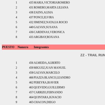
1
435
MARIA,VICTORIAROMERO
2
431
ROMERO,MARTA LILIANA
3
438
ZAENS,ALISIA
4
437
PONCE,ELVIRA
5
432
JIMENEZ,NATALIA ROCIO
6
440
GALVAN,SUSANA
7
436
CARDENAS,VERONICA
8
433
ARGIBAY,ROXANA
PUESTO
Numero
Integrantes
ZZ - TRAIL R
1
456
ALMEIDA,ALBERTO
2
459
MIGUEZ,JUAN MANUEL
3
458
GALVAN,MARCELO
4
466
PIAZZA BLANCO,LEANDRO
5
462
PEREYRA,BJAVIER
6
463
QUEVEDO,GUILLERMO
7
457
CARRIZO,FERNANDO
8
464
QUINTARA,IGNACIO
9
465
CHACON,DIEGO