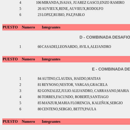
4
106
MIRANDA,ISAIAS, JUAREZ GASCO,ENZO RAMIRO
5
20
AUVIEUX,RENE, AUVIEUX,RODOLFO
6
23
LOPEZ,RUBIO, PAZ,PABLO
PUESTO
Numero
Integrantes
D - COMBINADA DESAFI
1
60
CASADEI,LEONARDO, AVILA,ALEJANDRO
PUESTO
Numero
Integrantes
E - COMBINADA D
1
84
AUTINO,CLAUDIA, HAEDO,MATIAS
2
81
REYNOSO,NESTOR, VARGAS,GRACIELA
3
82
GONZALEZ,JULIO ALEJANDRO, CARRASANO,MARIA
4
86
TORRES,FACUNDO, ROBERTI,SANTIAGO
5
85
MANZUR,MARIA FLORENCIA, KALEÑUK,SERGIO
6
80
CENTENO,SERGIO, BETTY,PAULA
PUESTO
Numero
Integrantes