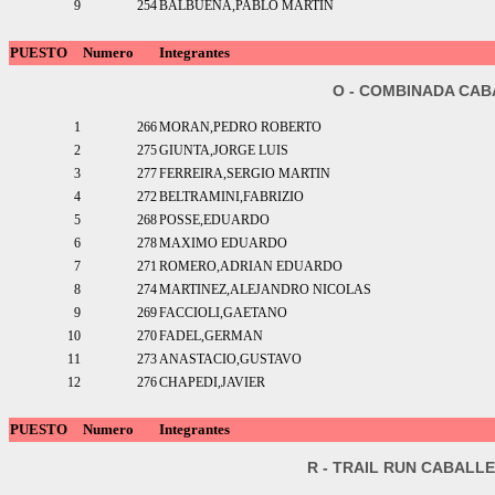
9
254
BALBUENA,PABLO MARTIN
PUESTO
Numero
Integrantes
O - COMBINADA CA
1
266
MORAN,PEDRO ROBERTO
2
275
GIUNTA,JORGE LUIS
3
277
FERREIRA,SERGIO MARTIN
4
272
BELTRAMINI,FABRIZIO
5
268
POSSE,EDUARDO
6
278
MAXIMO EDUARDO
7
271
ROMERO,ADRIAN EDUARDO
8
274
MARTINEZ,ALEJANDRO NICOLAS
9
269
FACCIOLI,GAETANO
10
270
FADEL,GERMAN
11
273
ANASTACIO,GUSTAVO
12
276
CHAPEDI,JAVIER
PUESTO
Numero
Integrantes
R - TRAIL RUN CABALL