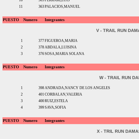
10
365
FERRARI,LUIS
11
363
PALACIOS,MANUEL
PUESTO
Numero
Integrantes
V - TRAIL RUN DAM
1
377
FIGUEROA,MARIA
2
378
ABDALA,LUISINA
3
376
SOSA,MARIA SOLANA
PUESTO
Numero
Integrantes
W - TRAIL RUN DA
1
398
ANDRADA,NANCY DE LOS ANGELES
2
401
CORBALAN,VALERIA
3
400
RUIZ,ESTELA
4
399
SAVA,SOFIA
PUESTO
Numero
Integrantes
X - TRIL RUN DAMA