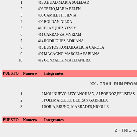
1
413
AHUAD,MARIA SOLEDAD
2
408
TREJO,MARIA BELEN
3
406
CAMILETTI,SILVIA
4
405
ROLDAN,NILDA
5
410
BLAZQUEZ,YESSY
6
411
CARRANZA,MYRIAM
7
414
RODRIGUEZ,ADRIANA
8
415
BUSTOS KOMAID,ALICIA CAROLA
9
407
MACAGNO,MARCELA FABIANA
10
412
GONZALEZ,M.ALEJANDRA
PUESTO
Numero
Integrantes
XX - TRAIL RUN PRO
1
2
MOLINUEVO,LEZCANOJUAN, ALBORNOZ,FELISITAS
2
3
POLI,MARCELO, BEDRAN,GABRIELA
3
1
SORIA,BRUNO, MARRADES,NICOLLE
PUESTO
Numero
Integrantes
Z - TRIL 