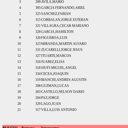
3
209
AVILA,MARIO
4
395
GARCIA FERNANDO,ARIEL
5
325
SANCHEZ,FABIAN
6
315
CORBALAN,JORGE ESTEBAN
7
321
VILLAGRA,CECAR MARIANO
8
328
GARCIA,HAMILTON
9
320
FIGUEROA,LUIS
10
323
MIRANDA,MARTIN ALVARO
11
331
ZUCARELLI,JORGE JESUS
12
327
ITUARTE,MARCOS
13
316
JUAREZ,ELIAS
14
318
SIUFI MIGUEL,ANGEL
15
334
CECEA,JOAQUIN
16
319
BIANCHI,ANDRES AGUSTIN
17
208
GUZMAN,LUCAS
18
203
CASTILLO,NELSON DARIO
19
204
PAZ,JORGE
20
329
LAGO,JUAN
21
317
VILLA,LUIS ANTONIO
PUESTO
Numero
Integrantes