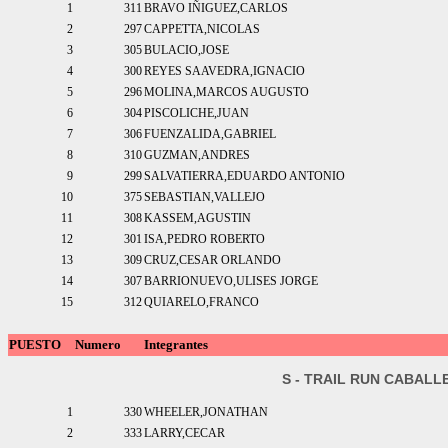
1
311
BRAVO IÑIGUEZ,CARLOS
2
297
CAPPETTA,NICOLAS
3
305
BULACIO,JOSE
4
300
REYES SAAVEDRA,IGNACIO
5
296
MOLINA,MARCOS AUGUSTO
6
304
PISCOLICHE,JUAN
7
306
FUENZALIDA,GABRIEL
8
310
GUZMAN,ANDRES
9
299
SALVATIERRA,EDUARDO ANTONIO
10
375
SEBASTIAN,VALLEJO
11
308
KASSEM,AGUSTIN
12
301
ISA,PEDRO ROBERTO
13
309
CRUZ,CESAR ORLANDO
14
307
BARRIONUEVO,ULISES JORGE
15
312
QUIARELO,FRANCO
PUESTO
Numero
Integrantes
S - TRAIL RUN CABALLE
1
330
WHEELER,JONATHAN
2
333
LARRY,CECAR