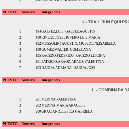
PUESTO
Numero
Integrantes
K - TRAIL RUN EQUI P
1
194
GALVEZ,LUIS, GALVEZ,AGUSTIN
2
180
RIVERO JOSE , RIVERO LUIS MARIA
3
192
MUSSOLINI,AGUSTIN, MUSSOLINI,ISABELLA
4
190
GOMEZ,WALTER, GOMEZ,ANA
5
195
RACEDO,FEDERICO, RACEDO,LUICINA
6
191
PATRICIO,ARAOZ, ARAOZ,VALENTINA
7
193
DAOUA,ADRIANA, DAOUA,JOSE
PUESTO
Numero
Integrantes
L - COMBINADA D
1
201
MEDINA,VALENTINA
2
202
MEDINA,MARIA ARACELIS
3
200
GRACIANO,JESSICA GABRIELA
PUESTO
Numero
Integrantes