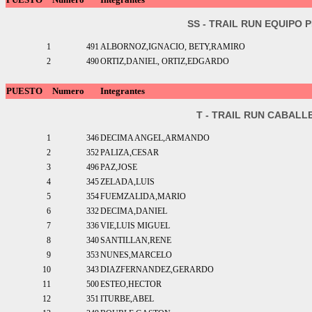
SS - TRAIL RUN EQUIP
1
491
ALBORNOZ,IGNACIO, BETY,RAMIRO
2
490
ORTIZ,DANIEL, ORTIZ,EDGARDO
PUESTO
Numero
Integrantes
T - TRAIL RUN CABALLE
1
346
DECIMA ANGEL,ARMANDO
2
352
PALIZA,CESAR
3
496
PAZ,JOSE
4
345
ZELADA,LUIS
5
354
FUEMZALIDA,MARIO
6
332
DECIMA,DANIEL
7
336
VIE,LUIS MIGUEL
8
340
SANTILLAN,RENE
9
353
NUNES,MARCELO
10
343
DIAZFERNANDEZ,GERARDO
11
500
ESTEO,HECTOR
12
351
ITURBE,ABEL