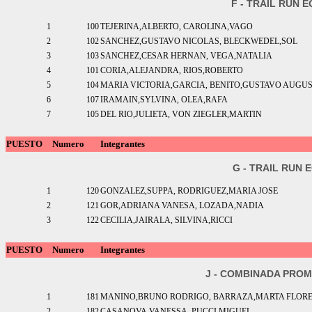
F - TRAIL RUN 
1
100
TEJERINA,ALBERTO, CAROLINA,VAGO
2
102
SANCHEZ,GUSTAVO NICOLAS, BLECKWEDEL,SOL
3
103
SANCHEZ,CESAR HERNAN, VEGA,NATALIA
4
101
CORIA,ALEJANDRA, RIOS,ROBERTO
5
104
MARIA VICTORIA,GARCIA, BENITO,GUSTAVO AUGU
6
107
IRAMAIN,SYLVINA, OLEA,RAFA
7
105
DEL RIO,JULIETA, VON ZIEGLER,MARTIN
PUESTO
Numero
Integrantes
G - TRAIL RUN 
1
120
GONZALEZ,SUPPA, RODRIGUEZ,MARIA JOSE
2
121
GOR,ADRIANA VANESA, LOZADA,NADIA
3
122
CECILIA,JAIRALA, SILVINA,RICCI
PUESTO
Numero
Integrantes
J - COMBINADA PRO
1
181
MANINO,BRUNO RODRIGO, BARRAZA,MARTA FLOR
2
182
CASANOVA,VANESSA, PUCCI,MIGUEL