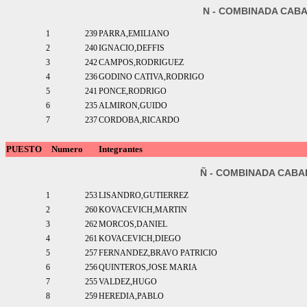
N - COMBINADA CAB
1
239
PARRA,EMILIANO
2
240
IGNACIO,DEFFIS
3
242
CAMPOS,RODRIGUEZ
4
236
GODINO CATIVA,RODRIGO
5
241
PONCE,RODRIGO
6
235
ALMIRON,GUIDO
7
237
CORDOBA,RICARDO
PUESTO
Numero
Integrantes
Ñ - COMBINADA CABA
1
253
LISANDRO,GUTIERREZ
2
260
KOVACEVICH,MARTIN
3
262
MORCOS,DANIEL
4
261
KOVACEVICH,DIEGO
5
257
FERNANDEZ,BRAVO PATRICIO
6
256
QUINTEROS,JOSE MARIA
7
255
VALDEZ,HUGO
8
259
HEREDIA,PABLO