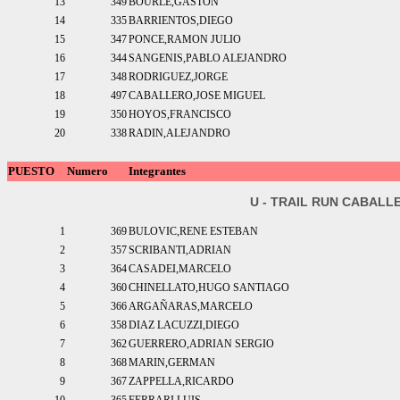
13
349
BOURLE,GASTON
14
335
BARRIENTOS,DIEGO
15
347
PONCE,RAMON JULIO
16
344
SANGENIS,PABLO ALEJANDRO
17
348
RODRIGUEZ,JORGE
18
497
CABALLERO,JOSE MIGUEL
19
350
HOYOS,FRANCISCO
20
338
RADIN,ALEJANDRO
PUESTO
Numero
Integrantes
U - TRAIL RUN CABALL
1
369
BULOVIC,RENE ESTEBAN
2
357
SCRIBANTI,ADRIAN
3
364
CASADEI,MARCELO
4
360
CHINELLATO,HUGO SANTIAGO
5
366
ARGAÑARAS,MARCELO
6
358
DIAZ LACUZZI,DIEGO
7
362
GUERRERO,ADRIAN SERGIO
8
368
MARIN,GERMAN
9
367
ZAPPELLA,RICARDO