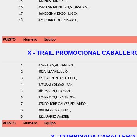
15
432
EREZ,MIGUEL-,
16
356
SEVA MONTERO,SEBASTIAN-,
17
360
DECIMA,ENZO HUGO-,
18
371
RODRIGUEZ,MAURO-,
PUESTO
Numero
Equipo
X - TRAIL PROMOCIONAL CABALLER
1
376
RADIN,ALEJANDRO-,
2
382
VILLAFAE,JULIO-,
3
377
BARRIENTOS,DIEGO-,
4
379
ZOLTY,SEBASTIAN-,
5
381
MARIN,GERMAN-,
6
375
BRAVO,FERNANDO-,
7
378
POLICHE GALVEZ,EDUARDO-,
8
380
TALAVERA,JUAN-,
9
422
JUAREZ WALTER
PUESTO
Numero
Equipo
Y - COMBINADA CABALLERO