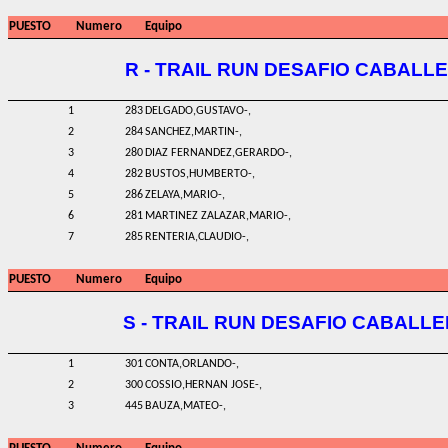
PUESTO
Numero
Equipo
R - TRAIL RUN DESAFIO CABALLE
1
283
DELGADO,GUSTAVO-,
2
284
SANCHEZ,MARTIN-,
3
280
DIAZ FERNANDEZ,GERARDO-,
4
282
BUSTOS,HUMBERTO-,
5
286
ZELAYA,MARIO-,
6
281
MARTINEZ ZALAZAR,MARIO-,
7
285
RENTERIA,CLAUDIO-,
PUESTO
Numero
Equipo
S - TRAIL RUN DESAFIO CABALLE
1
301
CONTA,ORLANDO-,
2
300
COSSIO,HERNAN JOSE-,
3
445
BAUZA,MATEO-,