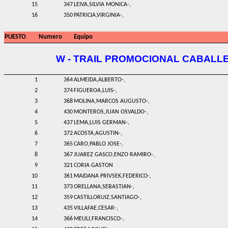
15
347
LEIVA,SILVIA MONICA-,
16
350
PATRICIA,VIRGINIA-,
PUESTO
Numero
Equipo
W - TRAIL PROMOCIONAL CABALL
1
364
ALMEIDA,ALBERTO-,
2
374
FIGUEROA,LUIS-,
3
368
MOLINA,MARCOS AUGUSTO-,
4
430
MONTEROS,JUAN OSVALDO-,
5
437
LEMA,LUIS GERMAN-,
6
372
ACOSTA,AGUSTIN-,
7
365
CARO,PABLO JOSE-,
8
367
JUAREZ GASCO,ENZO RAMIRO-,
9
321
CORIA GASTON
10
361
MAIDANA PRIVSEK,FEDERICO-,
11
373
ORELLANA,SEBASTIAN-,
12
359
CASTILLORUIZ,SANTIAGO-,
13
435
VILLAFAE,CESAR-,
14
366
MEULI,FRANCISCO-,