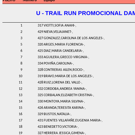
PUESTO
Numero
Equipo
U - TRAIL RUN PROMOCIONAL DA
1
317
VIOTTI,SOFIA ANAHI-,
2
429
NIEVA,VELIAJANET-,
3
427
GONZALEZ,CAROLINA DE LOS ANGELES-,
5
320
ARGES,MARIA FLORENCIA-,
6
425
DIAZ,MARIA CANDELARIA-,
7
333
AGUILERA,GRECCO VIRGINIA-,
8
334
POVIÑA,CAROLINA-,
9
328
CONTRERAS AILEN,ROCIO-,
10
319
BRAVO,MARIA DE LOS ANGELES-,
11
428
RUIZ,LORENA DEL VALLE-,
12
332
CORDOBA,ANDREA YANINA-,
13
325
CORBALAN,ELIZABETH CRISTINA-,
14
330
MONTOYA,MARIA SILVINA-,
15
426
ARANDA,TERESITA KARINA-,
16
329
BUSTOS,NATALIA-,
17
431
FUENTES VILLAFAÑE,EUGENIA MARIA-,
18
423
BENEDETTO,VICTORIA-,
19
327
HERRERA JESSICA,GIMENA-,