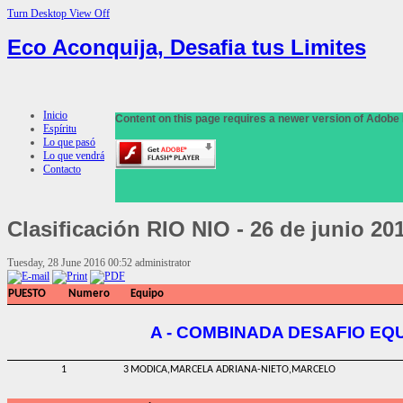
Turn Desktop View Off
Eco Aconquija, Desafia tus Limites
Inicio
Content on this page requires a newer version of Adobe 
Espíritu
Lo que pasó
Lo que vendrá
Contacto
Clasificación
RIO NIO - 26 de junio 20
Tuesday, 28 June 2016 00:52
administrator
PUESTO
Numero
Equipo
A - COMBINADA DESAFIO EQU
1
3
MODICA,MARCELA ADRIANA-NIETO,MARCELO