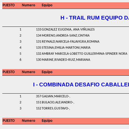
PUESTO
Numero
Equipo
H - TRAIL RUM EQUIPO 
1
133
GONZALEZ EUGENIA, ANA VIÑUALES
2
134
MORENO,ANDREA-SANZ,CINTHIA
3
131
REYNALD,NARCELA-FALAVIGRA,ROMINA
4
135
STESINA,EMILIA-MARTONI,MARIA
5
132
AMBRAY MARCELA-LOBETTO GUILLERMINA-SPINDER NORA
6
130
MARINE,RIVADEO-RUIZ,MARIANA
PUESTO
Numero
Equipo
I - COMBINADA DESAFIO CABALLE
1
357
GALVAN,MARCELO-,
2
151
BULACIO,ALEJANDRO-,
3
152
TORRES,GUSTAVO-,
PUESTO
Numero
Equipo