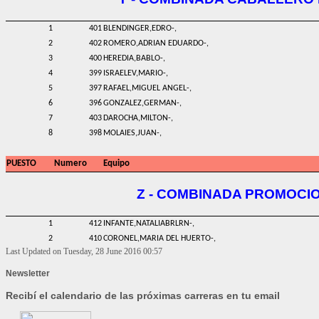
1
401
BLENDINGER,EDRO-,
2
402
ROMERO,ADRIAN EDUARDO-,
3
400
HEREDIA,BABLO-,
4
399
ISRAELEV,MARIO-,
5
397
RAFAEL,MIGUEL ANGEL-,
6
396
GONZALEZ,GERMAN-,
7
403
DAROCHA,MILTON-,
8
398
MOLAIES,JUAN-,
PUESTO
Numero
Equipo
Z - COMBINADA PROMOCI
1
412
INFANTE,NATALIABRLRN-,
2
410
CORONEL,MARIA DEL HUERTO-,
Last Updated on Tuesday, 28 June 2016 00:57
Newsletter
Recibí el calendario de las próximas carreras en tu email