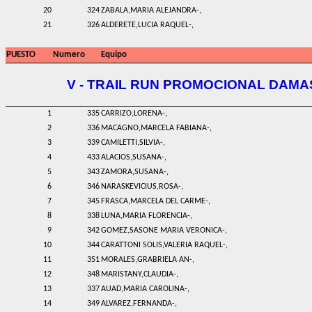
20
324
ZABALA,MARIA ALEJANDRA-,
21
326
ALDERETE,LUCIA RAQUEL-,
PUESTO
Numero
Equipo
V - TRAIL RUN PROMOCIONAL DAMA
1
335
CARRIZO,LORENA-,
2
336
MACAGNO,MARCELA FABIANA-,
3
339
CAMILETTI,SILVIA-,
4
433
ALACIOS,SUSANA-,
5
343
ZAMORA,SUSANA-,
6
346
NARASKEVICIUS,ROSA-,
7
345
FRASCA,MARCELA DEL CARME-,
8
338
LUNA,MARIA FLORENCIA-,
9
342
GOMEZ,SASONE MARIA VERONICA-,
10
344
CARATTONI SOLIS,VALERIA RAQUEL-,
11
351
MORALES,GRABRIELA AN-,
12
348
MARISTANY,CLAUDIA-,
13
337
AUAD,MARIA CAROLINA-,
14
349
ALVAREZ,FERNANDA-,