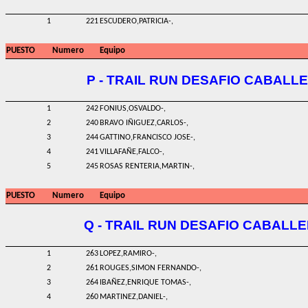
1
221
ESCUDERO,PATRICIA-,
PUESTO
Numero
Equipo
P - TRAIL RUN DESAFIO CABALL
1
242
FONIUS,OSVALDO-,
2
240
BRAVO IÑIGUEZ,CARLOS-,
3
244
GATTINO,FRANCISCO JOSE-,
4
241
VILLAFAÑE,FALCO-,
5
245
ROSAS RENTERIA,MARTIN-,
PUESTO
Numero
Equipo
Q - TRAIL RUN DESAFIO CABALLE
1
263
LOPEZ,RAMIRO-,
2
261
ROUGES,SIMON FERNANDO-,
3
264
IBAÑEZ,ENRIQUE TOMAS-,
4
260
MARTINEZ,DANIEL-,