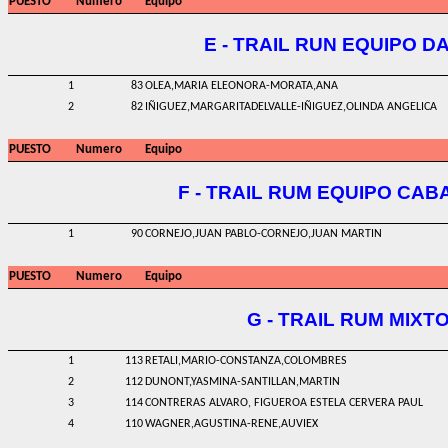
PUESTO
Numero
Equipo
E - TRAIL RUN EQUIPO D
1
83
OLEA,MARIA ELEONORA-MORATA,ANA
2
82
IÑIGUEZ,MARGARITADELVALLE-IÑIGUEZ,OLINDA ANGELICA
PUESTO
Numero
Equipo
F - TRAIL RUM EQUIPO CAB
1
90
CORNEJO,JUAN PABLO-CORNEJO,JUAN MARTIN
PUESTO
Numero
Equipo
G - TRAIL RUM MIXT
1
113
RETALI,MARIO-CONSTANZA,COLOMBRES
2
112
DUNONT,YASMINA-SANTILLAN,MARTIN
3
114
CONTRERAS ALVARO, FIGUEROA ESTELA CERVERA PAUL
4
110
WAGNER,AGUSTINA-RENE,AUVIEX