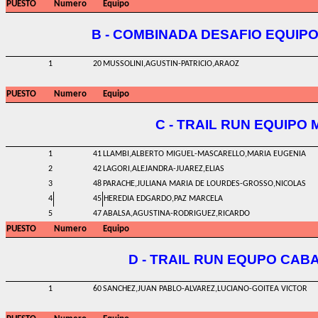
PUESTO
Numero
Equipo
B - COMBINADA DESAFIO EQUIP
1
20
MUSSOLINI,AGUSTIN-PATRICIO,ARAOZ
PUESTO
Numero
Equipo
C - TRAIL RUN EQUIPO 
1
41
LLAMBI,ALBERTO MIGUEL-MASCARELLO,MARIA EUGENIA
2
42
LAGORI,ALEJANDRA-JUAREZ,ELIAS
3
48
PARACHE,JULIANA MARIA DE LOURDES-GROSSO,NICOLAS
4
45
HEREDIA EDGARDO,PAZ MARCELA
5
47
ABALSA,AGUSTINA-RODRIGUEZ,RICARDO
PUESTO
Numero
Equipo
D - TRAIL RUN EQUPO CAB
1
60
SANCHEZ,JUAN PABLO-ALVAREZ,LUCIANO-GOITEA VICTOR