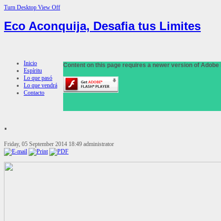
Turn Desktop View Off
Eco Aconquija, Desafia tus Limites
Inicio
Content on this page requires a newer version of Adobe 
Espíritu
Lo que pasó
Lo que vendrá
Contacto
.
Friday, 05 September 2014 18:49
administrator