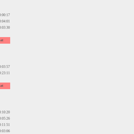
0:00:17
0:04:01
0:03:30
at
0:03:57
0:23:11
at
0:10:20
0:05:26
0:11:51
0:03:06