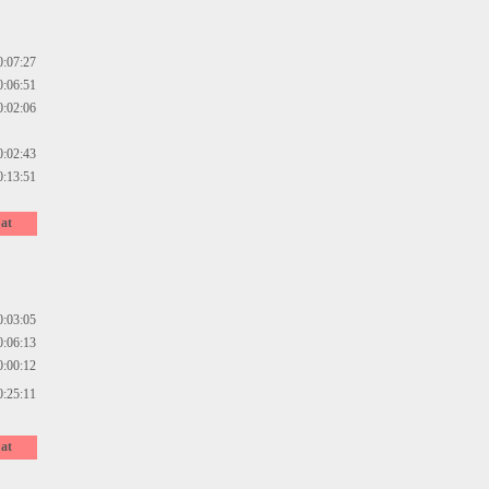
0:07:27
0:06:51
0:02:06
0:02:43
0:13:51
at
0:03:05
0:06:13
0:00:12
0:25:11
at