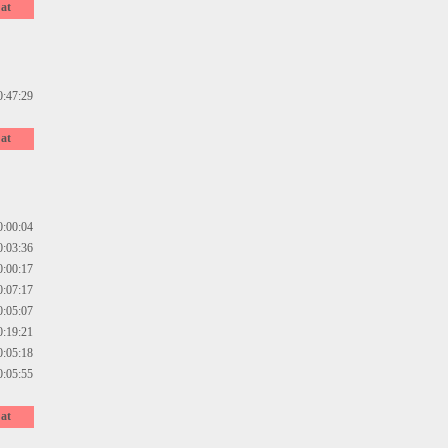
at
0:47:29
at
0:00:04
0:03:36
0:00:17
0:07:17
0:05:07
0:19:21
0:05:18
0:05:55
at