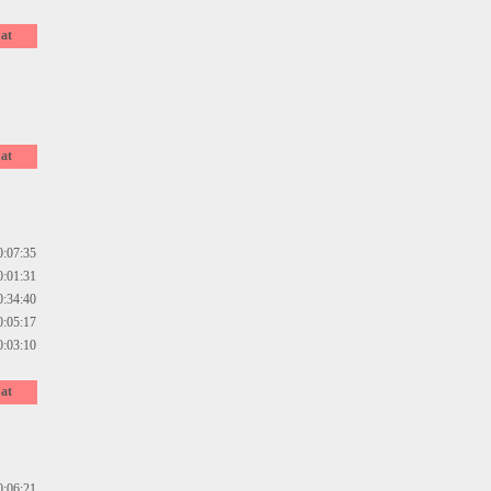
at
at
0:07:35
0:01:31
0:34:40
0:05:17
0:03:10
at
0:06:21