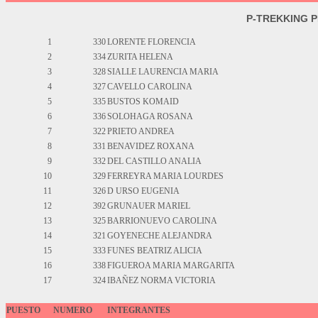
P-TREKKING 
1
330
LORENTE FLORENCIA
2
334
ZURITA HELENA
3
328
SIALLE LAURENCIA MARIA
4
327
CAVELLO CAROLINA
5
335
BUSTOS KOMAID
6
336
SOLOHAGA ROSANA
7
322
PRIETO ANDREA
8
331
BENAVIDEZ ROXANA
9
332
DEL CASTILLO ANALIA
10
329
FERREYRA MARIA LOURDES
11
326
D URSO EUGENIA
12
392
GRUNAUER MARIEL
13
325
BARRIONUEVO CAROLINA
14
321
GOYENECHE ALEJANDRA
15
333
FUNES BEATRIZ ALICIA
16
338
FIGUEROA MARIA MARGARITA
17
324
IBAÑEZ NORMA VICTORIA
PUESTO
NUMERO
INTEGRANTES