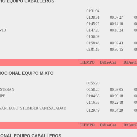
FIO EQUIPO CABALLEROS
01:31:04
01:38:31
00:07:27
0
01:45:22
00:14:18
0
VID
01:47:28
00:16:24
0
01:56:03
01:58:46
00:02:43
0
02:01:19
00:30:15
0
TIEMPO
Dif1roCat
DifAntC
OCIONAL EQUIPO MIXTO
00:55:20
ESTEBAN
00:58:25
00:03:05
0
IPE
01:04:38
00:09:18
0
01:16:33
00:22:18
0
SANTIAGO, STEIMBER VANESA, ADAD
01:29:49
00:34:29
0
TIEMPO
Dif1roCat
DifAntC
IONAL EQUIPO CABALLEROS