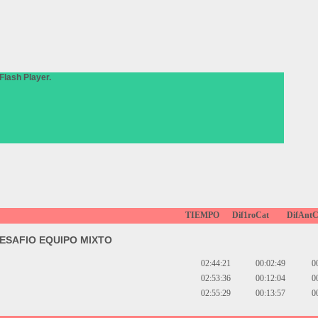
Flash Player.
TIEMPO
Dif1roCat
DifAntC
ESAFIO EQUIPO MIXTO
02:44:21
00:02:49
0
02:53:36
00:12:04
0
02:55:29
00:13:57
0