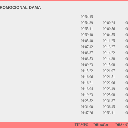
PROMOCIONAL DAMA
00:54:15
00:54:39
00:00:24
0
00:55:11
00:00:56
0
00:59:10
00:04:55
0
01:05:40
00:11:25
0
01:07:42
00:13:27
0
01:08:37
00:14:22
0
01:08:53
00:14:38
0
01:09:23
00:15:08
0
01:15:22
00:21:07
0
01:16:06
00:21:51
0
01:16:21
00:22:06
0
01:18:04
00:23:49
0
01:19:23
00:25:08
0
01:25:52
00:31:37
0
01:31:00
00:36:45
0
01:47:26
00:53:11
0
TIEMPO
Dif1roCat
DifAntC