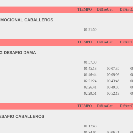
TIEMPO
Dif1roCat
DifAntC
OMOCIONAL CABALLEROS
01:21:59
TIEMPO
Dif1roCat
DifAntC
G DESAFIO DAMA
01:37:38
01:45:13
00:07:35
0
01:46:44
00:09:06
0
02:21:24
00:43:46
0
02:26:41
00:49:03
0
02:29:51
00:52:13
0
TIEMPO
Dif1roCat
DifAntC
ESAFIO CABALLEROS
01:17:43
01:24:04
00:06:21
0