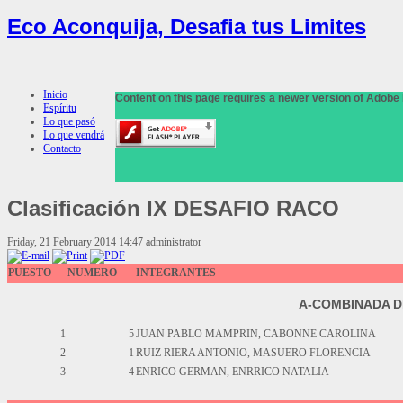
Eco Aconquija, Desafia tus Limites
Inicio
Content on this page requires a newer version of Adobe 
Espíritu
Lo que pasó
Lo que vendrá
Contacto
Clasificación
IX DESAFIO RACO
Friday, 21 February 2014 14:47
administrator
PUESTO
NUMERO
INTEGRANTES
A-COMBINADA D
1
5
JUAN PABLO MAMPRIN, CABONNE CAROLINA
2
1
RUIZ RIERA ANTONIO, MASUERO FLORENCIA
3
4
ENRICO GERMAN, ENRRICO NATALIA