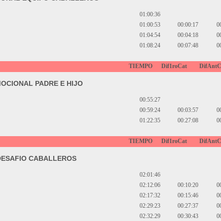
01:00:36
01:00:53
00:00:17
0
01:04:54
00:04:18
0
01:08:24
00:07:48
0
TIEMPO
Dif1roCat
DifAntC
OCIONAL PADRE E HIJO
00:55:27
00:59:24
00:03:57
0
01:22:35
00:27:08
0
TIEMPO
Dif1roCat
DifAntC
DESAFIO CABALLEROS
02:01:46
02:12:06
00:10:20
0
02:17:32
00:15:46
0
02:29:23
00:27:37
0
02:32:29
00:30:43
0