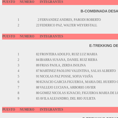
PUESTO
NUMERO
INTEGRANTES
B-COMBINADA DESA
1
2
FERNANDEZ ANDRES, PARODI ROBERTO
2
22
FEDERICO PAZ, WALTER WEYERSTALL
PUESTO
NUMERO
INTEGRANTES
E-TREKKING D
1
82
FRONTERA ADOLFO, RUIZ LUZ MARIA
2
84
IBARRA SUSANA, DANIEL RUIZ RIERA
3
89
FRIAS PAOLA, ZERDA ISOLINA
4
87
MARTINEZ PAOLONI VALENTINA, SALAS ALBERTO
5
91
NICOLAS PAZ POSSE, SOFIA VIAÑA
6
90
IGNACIO GARCIA FIGUEROA, MARIA DEL HUERTO 
7
88
VALLEJO LUCIANA, ARBORIO JAVIER
8
80
GOMEZ NICOLAS IGNACIO, FIGUEROA MARIA DE L
9
83
AVILA ALEJANDRO, DEL RIO JULIETA
PUESTO
NUMERO
INTEGRANTES