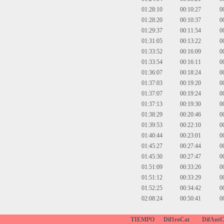
01:28:10
00:10:27
0
01:28:20
00:10:37
0
01:29:37
00:11:54
0
01:31:05
00:13:22
0
01:33:52
00:16:09
0
01:33:54
00:16:11
0
01:36:07
00:18:24
0
01:37:03
00:19:20
0
01:37:07
00:19:24
0
01:37:13
00:19:30
0
01:38:29
00:20:46
0
01:39:53
00:22:10
0
01:40:44
00:23:01
0
01:45:27
00:27:44
0
01:45:30
00:27:47
0
01:51:09
00:33:26
0
01:51:12
00:33:29
0
01:52:25
00:34:42
0
02:08:24
00:50:41
0
TIEMPO
Dif1roCat
DifAntC