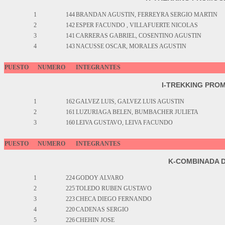
1
144
BRANDAN AGUSTIN, FERREYRA SERGIO MARTIN
2
142
ESPER FACUNDO , VILLAFUERTE NICOLAS
3
141
CARRERAS GABRIEL, COSENTINO AGUSTIN
4
143
NACUSSE OSCAR, MORALES AGUSTIN
PUESTO
NUMERO
INTEGRANTES
I-TREKKING PROM
1
162
GALVEZ LUIS, GALVEZ LUIS AGUSTIN
2
161
LUZURIAGA BELEN, BUMBACHER JULIETA
3
160
LEIVA GUSTAVO, LEIVA FACUNDO
PUESTO
NUMERO
INTEGRANTES
K-COMBINADA 
1
224
GODOY ALVARO
2
225
TOLEDO RUBEN GUSTAVO
3
223
CHECA DIEGO FERNANDO
4
220
CADENAS SERGIO
5
226
CHEHIN JOSE