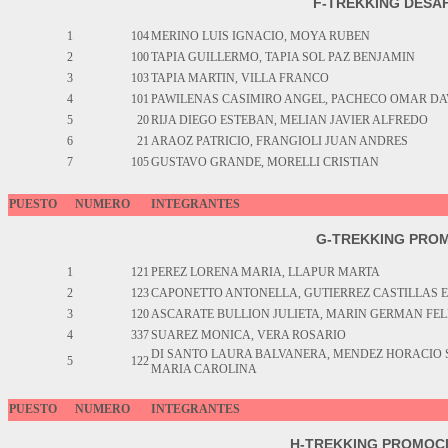
F-TREKKING DESA
1
104
MERINO LUIS IGNACIO, MOYA RUBEN
2
100
TAPIA GUILLERMO, TAPIA SOL PAZ BENJAMIN
3
103
TAPIA MARTIN, VILLA FRANCO
4
101
PAWILENAS CASIMIRO ANGEL, PACHECO OMAR DA
5
20
RIJA DIEGO ESTEBAN, MELIAN JAVIER ALFREDO
6
21
ARAOZ PATRICIO, FRANGIOLI JUAN ANDRES
7
105
GUSTAVO GRANDE, MORELLI CRISTIAN
PUESTO
NUMERO
INTEGRANTES
G-TREKKING PROM
1
121
PEREZ LORENA MARIA, LLAPUR MARTA
2
123
CAPONETTO ANTONELLA, GUTIERREZ CASTILLAS 
3
120
ASCARATE BULLION JULIETA, MARIN GERMAN FEL
4
337
SUAREZ MONICA, VERA ROSARIO
DI SANTO LAURA BALVANERA, MENDEZ HORACIO 
5
122
MARIA CAROLINA
PUESTO
NUMERO
INTEGRANTES
H-TREKKING PROMOC