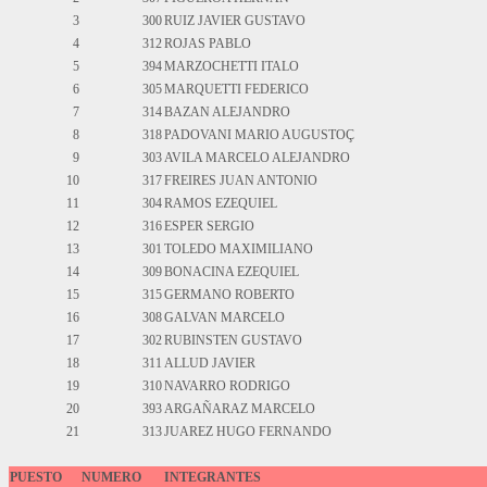
3
300
RUIZ JAVIER GUSTAVO
4
312
ROJAS PABLO
5
394
MARZOCHETTI ITALO
6
305
MARQUETTI FEDERICO
7
314
BAZAN ALEJANDRO
8
318
PADOVANI MARIO AUGUSTOÇ
9
303
AVILA MARCELO ALEJANDRO
10
317
FREIRES JUAN ANTONIO
11
304
RAMOS EZEQUIEL
12
316
ESPER SERGIO
13
301
TOLEDO MAXIMILIANO
14
309
BONACINA EZEQUIEL
15
315
GERMANO ROBERTO
16
308
GALVAN MARCELO
17
302
RUBINSTEN GUSTAVO
18
311
ALLUD JAVIER
19
310
NAVARRO RODRIGO
20
393
ARGAÑARAZ MARCELO
21
313
JUAREZ HUGO FERNANDO
PUESTO
NUMERO
INTEGRANTES