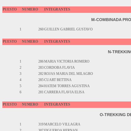
PUESTO
NUMERO
INTEGRANTES
M-COMBINADA PR
1
260
GUILLEN GABRIEL GUSTAVO
PUESTO
NUMERO
INTEGRANTES
N-TREKKIN
1
286
MARIA VICTORIA ROMERO
2
283
CORDOBA FLAVIA
3
282
ROJAS MARIA DEL MILAGRO
4
285
CUART BETTINA
5
284
HATEM TORRES AGUSTINA
6
281
CARRERA FLAVIA ELISA
PUESTO
NUMERO
INTEGRANTES
O-TREKKING D
1
319
MARCELO VILLAGRA
2
307
FIGUEROA HERNAN