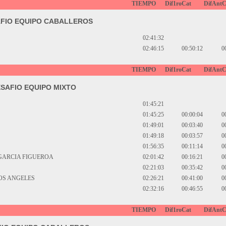
TIEMPO
Dif1roCat
DifAntC
FIO EQUIPO CABALLEROS
02:41:32
02:46:15
00:50:12
0
TIEMPO
Dif1roCat
DifAntC
ESAFIO EQUIPO MIXTO
01:45:21
01:45:25
00:00:04
0
01:49:01
00:03:40
0
01:49:18
00:03:57
0
01:56:35
00:11:14
0
GARCIA FIGUEROA
02:01:42
00:16:21
0
02:21:03
00:35:42
0
OS ANGELES
02:26:21
00:41:00
0
02:32:16
00:46:55
0
TIEMPO
Dif1roCat
DifAntC